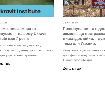
6.2025
25.04.2025
аємо, пишаємося та
Розмінування та відн
ткуємо — нашому Ukravit
земель, що постражд
itute вже 7 років
внаслідок війни, – ду
тема для України.
ємо колективу за унікальну
ертизу та щоденну кропітку працю
Долучилися до численних е
арті українських врожаїв.
цій сфері й поділилися ек
Ukravit Institute для
льніше
Детальніше