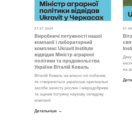
27.07.2025
07.0
Виробничі потужності нашої
Віт
компанії і лабораторний
свя
комплекс Ukravit Institute
Inst
відвідав Міністр аграрної
Дяку
політики та продовольства
експ
України Віталій Коваль
на в
Віталій Коваль на власні очі побачив,
Дета
як створюються українські оригінальні
засоби захисту рослин і мікродобрива
та оцінив потужну наукову складову
компанії.
Детальніше