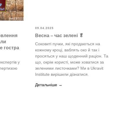
09.04.2025
овлення
Весна – час зелені 🥬
али
Соковиті пучки, які продаються на
же гостра
кожному кроці, ваблять око й так і
просяться у наш щоденний раціон. Та
кспертів у
що, окрім користі, може ховатися за
спертизою
зеленими листочками? Ми в Ukravit
Institute вирішили дізнатися.
Детальніше