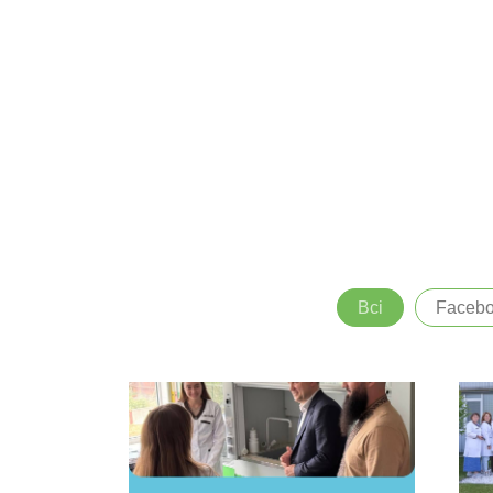
Всі
Faceb