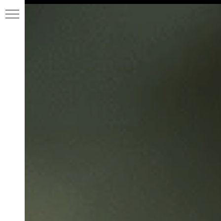
ка
ння